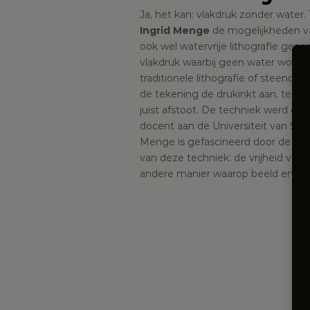
Ingrid Menge
 de mogelijkheden v
ook wel watervrije lithografie geno
vlakdruk waarbij geen water wordt g
traditionele lithografie of steendruk.
de tekening de drukinkt aan, terwijl
juist afstoot. De techniek werd ont
docent aan de Universiteit van Sas
Menge is gefascineerd door de moge
van deze techniek: de vrijheid van 
andere manier waarop beeld en d