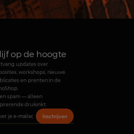
lijf op de hoogte
tvang updates over 
posities, workshops, nieuwe 
licaties en prenten in de 
thoShop. 
en spam — alleen 
spirerende drukinkt.