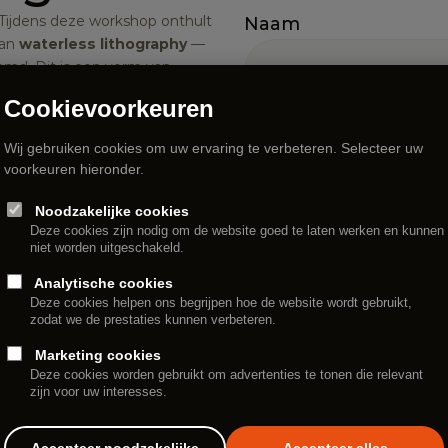
Ja, het kan: vlakdruk zonder water. Tijdens deze workshop onthult 
Naam
an 
waterless lithography
 — 
emd. Dit is een vorm van 
ebruikt, in tegenstelling tot de 
Cookievoorkeuren
 Bij waterless lithography trekt 
Email
 een siliconenlaag de drukinkt 
Wij gebruiken cookies om uw ervaring te verbeteren. Selecteer uw
wikkeld door 
Nik Semenoff
, 
voorkeuren hieronder.
katchewan in Canada. Ingrid 
lijkheden en veelzijdigheid 
Telefoonnummer
Noodzakelijke cookies
werken, de directe aanpak en de 
Deze cookies zijn nodig om de website goed te laten werken en kunnen
niet worden uitgeschakeld.
rukproces samenkomen.
Analytische cookies
Opmerking
Deze cookies helpen ons begrijpen hoe de website wordt gebruikt,
zodat we de prestaties kunnen verbeteren.
Marketing cookies
Deze cookies worden gebruikt om advertenties te tonen die relevant
zijn voor uw interesses.
Accepteer noodzakelijke
Accepteer alles