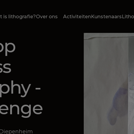
 is lithografie?
Over ons
Activiteiten
Kunstenaars
Lith
p 
s 
hy - 
Menge
 Diepenheim